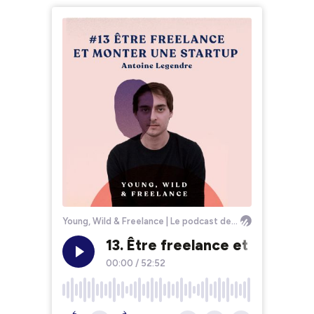
Young, Wild & Freelance | Le podcast des entrepreneurs indépendants
13. Être freelance et monter
00:00
/
52:52