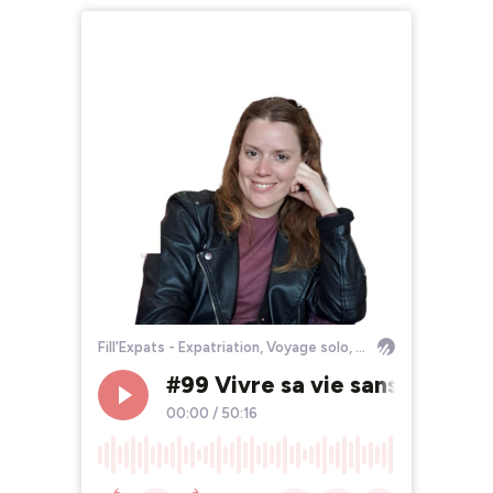
Fill'Expats - Expatriation, Voyage solo, Bourlinguer
#99 Vivre sa vie sans la pres
00:00
/
50:16