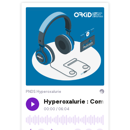
PNDS Hyperoxalurie
Hyperoxalurie : Comprendre l
00:00
/
06:04