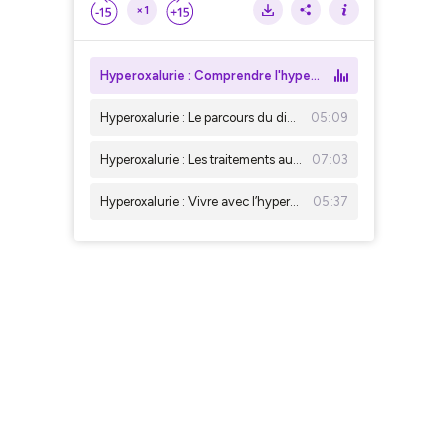
×1
Hyperoxalurie : Comprendre l'hyperoxalurie – Une maladie rare mais grave
Hyperoxalurie : Le parcours du diagnostic – De la suspicion à la confirmation
05:09
Hyperoxalurie : Les traitements aujourd’hui – De l’hydratation aux thérapies innovantes
07:03
Hyperoxalurie : Vivre avec l’hyperoxalurie – Suivi, qualité de vie et soutien
05:37