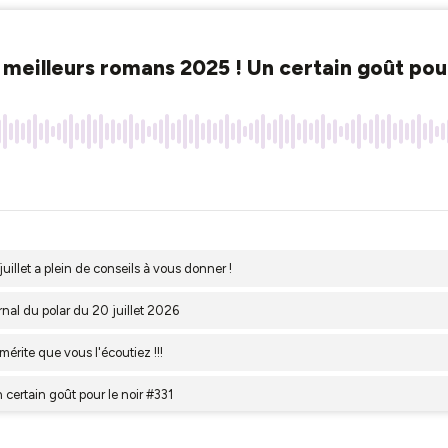
 meilleurs romans 2025 ! Un certain goût pour
juillet a plein de conseils à vous donner !
rnal du polar du 20 juillet 2026
 mérite que vous l'écoutiez !!!
certain goût pour le noir #331
tation BD sur Canal. il y a de la série dans le journal du polar