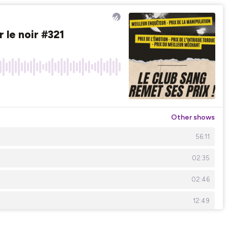
 le noir #321
Other shows
56:11
02:35
02:46
12:49
02:04