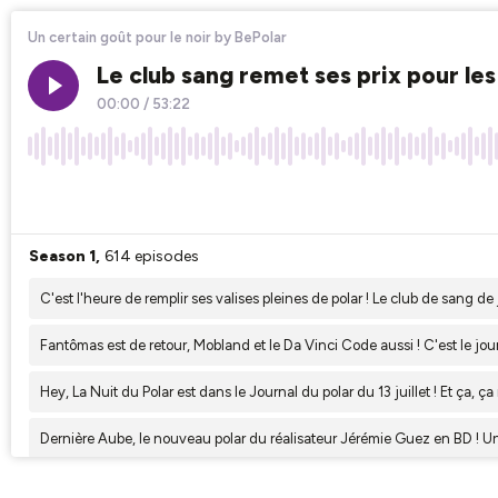
Un certain goût pour le noir by BePolar
Le club sang remet ses prix pour les
00:00
/
53:22
×1
Season 1,
614 episodes
C'est l'heure de remplir ses valises pleines de polar ! Le club de sang de 
Fantômas est de retour, Mobland et le Da Vinci Code aussi ! C'est le jou
Hey, La Nuit du Polar est dans le Journal du polar du 13 juillet ! Et ça, ça
Dernière Aube, le nouveau polar du réalisateur Jérémie Guez en BD ! Un 
Le succès de Sur les traces d'Harlan Coben, un polar sur Disney, une adap