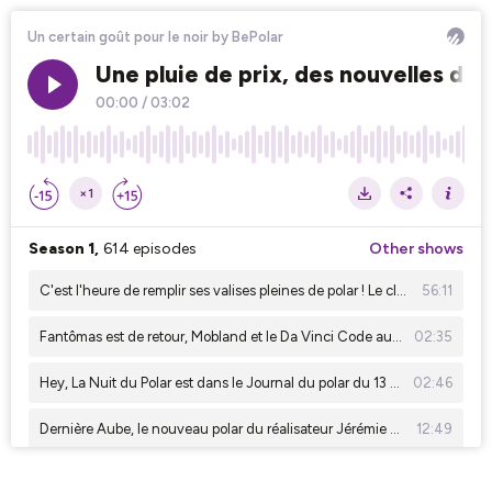
Un certain goût pour le noir by BePolar
Une pluie de prix, des nouvelles de 
00:00
/
03:02
×1
Season 1,
614 episodes
Other shows
C'est l'heure de remplir ses valises pleines de polar ! Le club de sang de juillet a plein de conseils à vous donner !
56:11
Fantômas est de retour, Mobland et le Da Vinci Code aussi ! C'est le journal du polar du 20 juillet 2026
02:35
Hey, La Nuit du Polar est dans le Journal du polar du 13 juillet ! Et ça, ça mérite que vous l'écoutiez !!!
02:46
Dernière Aube, le nouveau polar du réalisateur Jérémie Guez en BD ! Un certain goût pour le noir #331
12:49
Le succès de Sur les traces d'Harlan Coben, un polar sur Disney, une adaptation BD sur Canal. il y a de la série dans le journal du polar
02:04