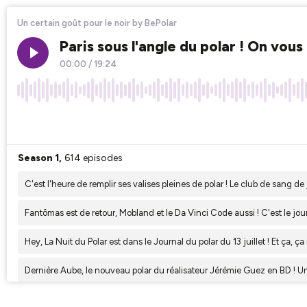
Un certain goût pour le noir by BePolar
Paris sous l'angle du polar ! On vou
00:00
/
19:24
×1
Season 1,
614 episodes
C'est l'heure de remplir ses valises pleines de polar ! Le club de sang de 
Fantômas est de retour, Mobland et le Da Vinci Code aussi ! C'est le jou
Hey, La Nuit du Polar est dans le Journal du polar du 13 juillet ! Et ça, ça
Dernière Aube, le nouveau polar du réalisateur Jérémie Guez en BD ! Un 
Le succès de Sur les traces d'Harlan Coben, un polar sur Disney, une adap