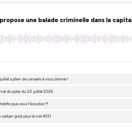
s propose une balade criminelle dans la capit
juillet a plein de conseils à vous donner !
rnal du polar du 20 juillet 2026
 mérite que vous l'écoutiez !!!
certain goût pour le noir #331
tation BD sur Canal. il y a de la série dans le journal du polar