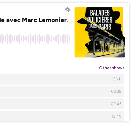
ale avec Marc Lemonier. Un certain goût pour 
Other shows
56:11
02:35
02:46
12:49
02:04