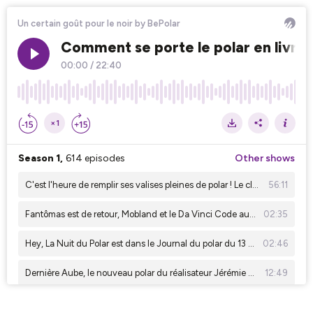
Un certain goût pour le noir by BePolar
Comment se porte le polar en livre 
00:00
/
22:40
×1
Season 1,
614 episodes
Other shows
C'est l'heure de remplir ses valises pleines de polar ! Le club de sang de juillet a plein de conseils à vous donner !
56:11
Fantômas est de retour, Mobland et le Da Vinci Code aussi ! C'est le journal du polar du 20 juillet 2026
02:35
Hey, La Nuit du Polar est dans le Journal du polar du 13 juillet ! Et ça, ça mérite que vous l'écoutiez !!!
02:46
Dernière Aube, le nouveau polar du réalisateur Jérémie Guez en BD ! Un certain goût pour le noir #331
12:49
Le succès de Sur les traces d'Harlan Coben, un polar sur Disney, une adaptation BD sur Canal. il y a de la série dans le journal du polar
02:04