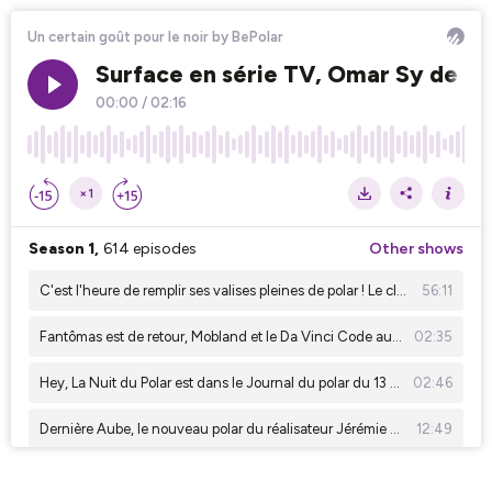
Un certain goût pour le noir by BePolar
Surface en série TV, Omar Sy de retou
00:00
/
02:16
×1
Season 1,
614 episodes
Other shows
C'est l'heure de remplir ses valises pleines de polar ! Le club de sang de juillet a plein de conseils à vous donner !
56:11
Fantômas est de retour, Mobland et le Da Vinci Code aussi ! C'est le journal du polar du 20 juillet 2026
02:35
Hey, La Nuit du Polar est dans le Journal du polar du 13 juillet ! Et ça, ça mérite que vous l'écoutiez !!!
02:46
Dernière Aube, le nouveau polar du réalisateur Jérémie Guez en BD ! Un certain goût pour le noir #331
12:49
Le succès de Sur les traces d'Harlan Coben, un polar sur Disney, une adaptation BD sur Canal. il y a de la série dans le journal du polar
02:04