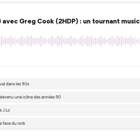
 avec Greg Cook (2HDP) : un tournant musical
val dans les 90s
t devenu une icône des années 90
e J.Lo
a face du rock
 rap français