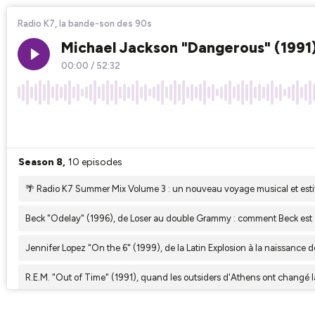
Radio K7, la bande-son des 90s
Michael Jackson "Dangerous" (1991)
00:00
/
52:32
×1
Season 8,
10 episodes
🌴 Radio K7 Summer Mix Volume 3 : un nouveau voyage musical et esti
Beck "Odelay" (1996), de Loser au double Grammy : comment Beck es
Jennifer Lopez "On the 6" (1999), de la Latin Explosion à la naissance d
R.E.M. "Out of Time" (1991), quand les outsiders d'Athens ont changé l
MC Solaar “Prose Combat” (1994), un tournant majeur dans l’histoire du