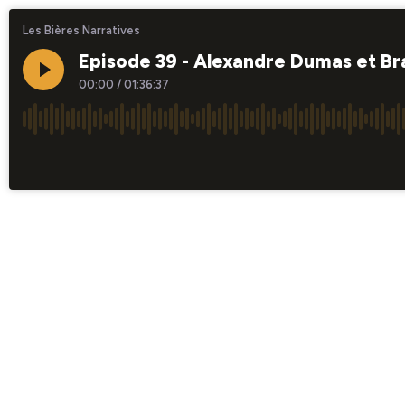
Les Bières Narratives
Episode 39 - Alexandre Dumas et B
00:00
/
01:36:37
×1