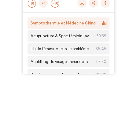
×1
Symptothermie et Médecine Chinoise : deux lectures d'un même cycle [avec Ariane d'Entre Elles au Naturel]
Acupuncture & Sport féminin [avec Valérie Truong]
39:39
Libido féminine : et si le problème n'était pas le désir ? [avec le Dr Nora Alloy]
35:45
Aculifting : le visage, miroir de la vitalité [avec Phong Nguyen]
47:30
Dry January : mode ou alerte santé ?
18:09
L'après-fêtes : non à la détox, oui à la digestion !
27:21
La thyroïde et ses troubles [avec Danielle Bello]
46:47
Le cancer du sein en Médecine Chinoise [avec le Dr Valérie Otero]
52:16
Femme épuisée cherche été réparateur [avec Laurence Flez-Renaudin]
52:04