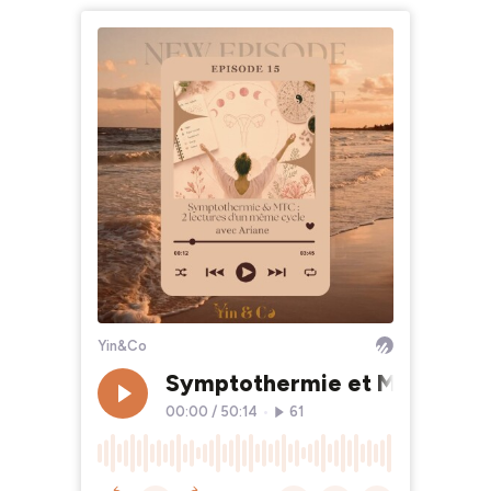
Yin&Co
Symptothermie et Médecine Ch
00:00
/
50:14
•
61