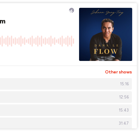
em
Other shows
15:16
12:56
15:43
31:47
14:59