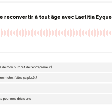
se reconvertir à tout âge avec Laetitia Eyqu
oire de mon burnout de l'entrepreneur)
ne niche, faites ça plutôt !
lise pour mes décisions
e en créant votre propre boussole