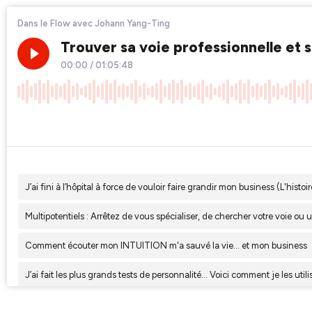
Dans le Flow avec Johann Yang-Ting
Trouver sa voie professionnelle et 
00:00
/
01:05:48
×1
J’ai fini à l’hôpital à force de vouloir faire grandir mon business (L'hist
Multipotentiels : Arrêtez de vous spécialiser, de chercher votre voie ou u
Comment écouter mon INTUITION m'a sauvé la vie... et mon business
J’ai fait les plus grands tests de personnalité… Voici comment je les uti
Multipotentiel : Comment prendre de bonnes décisions dans l’incertitud