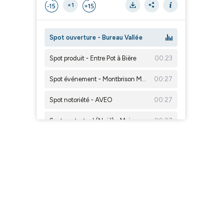
×1
Spot ouverture - Bureau Vallée
Spot produit - Entre Pot à Bière
00:23
Spot événement - Montbrison Mes Boutik
00:27
Spot notoriété - AVEO
00:27
Spot contextuel (Noël) - Maison Pouilly
00:27
Spot témoignage - Département de la Loire
00:21