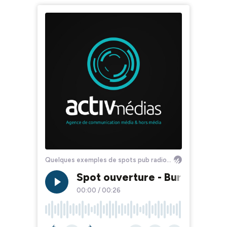
Quelques exemples de spots pub radio produits par ACTIV MEDIAS
Spot ouverture - Bureau Vall
00:00
/
00:26