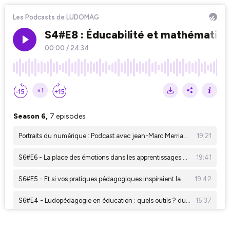
Les Podcasts de LUDOMAG
S4#E8 : Éducabilité et mathématiqu
00:00
/
24:34
×1
Season 6,
7 episodes
Portraits du numérique : Podcast avec jean-Marc Merriaux du réseau Mlfmonde du 13/04 11:28
19:21
S6#E6 - La place des émotions dans les apprentissages du 14/05/25 15:36
19:41
S6#E5 - Et si vos pratiques pédagogiques inspiraient la prise d'initiative de vos élèves ? du09/04/25 15:27
19:42
S6#E4 - Ludopédagogie en éducation : quels outils ? du 04/04/25 12:13
15:37
S6#E3 - Les enjeux de l'IA dans l'éducation et la formation du 31/03 12:06
23:02