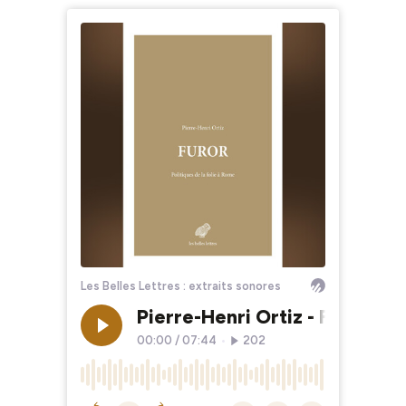
Les Belles Lettres : extraits sonores
Pierre-Henri Ortiz - Furor. Po
00:00
/
07:44
•
202