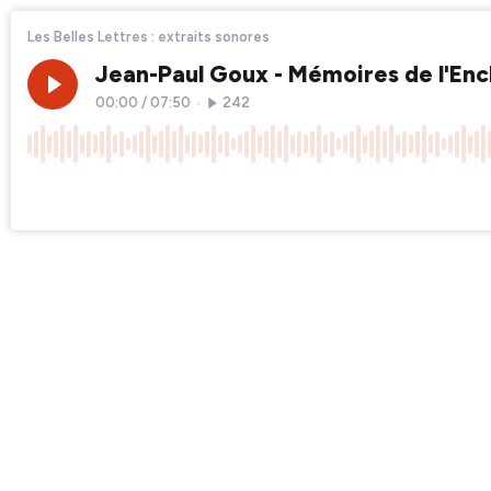
Les Belles Lettres : extraits sonores
Jean-Paul Goux - Mémoires de l'Enc
00:00
/
07:50
•
242
×1