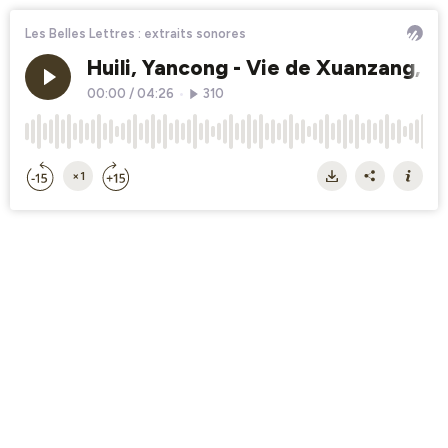
Les Belles Lettres : extraits sonores
Huili, Yancong - Vie de Xuanzang, p
00:00
/
04:26
•
310
×1