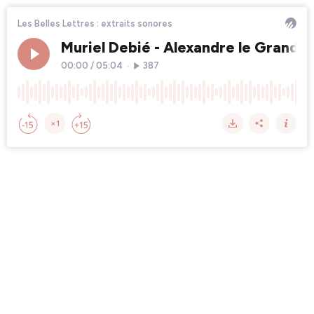
Les Belles Lettres : extraits sonores
Muriel Debié - Alexandre le Grand e
00:00
/
05:04
•
387
×1