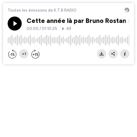
Toutes les émissions de K.T.B RADIO
Cette année là par Bruno Rostan : 2
00:00
/
01:10:25
•
49
×1