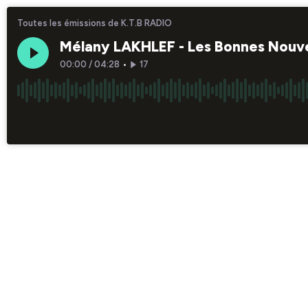
Toutes les émissions de K.T.B RADIO
Mélany LAKHLEF - Les Bonnes Nouve
00:00
/
04:28
•
17
×1