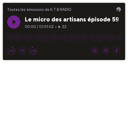
Toutes les émissions de K.T.B RADIO
Le micro des artisans épisode 59 Ch
00:00
/
01:01:02
•
22
×1