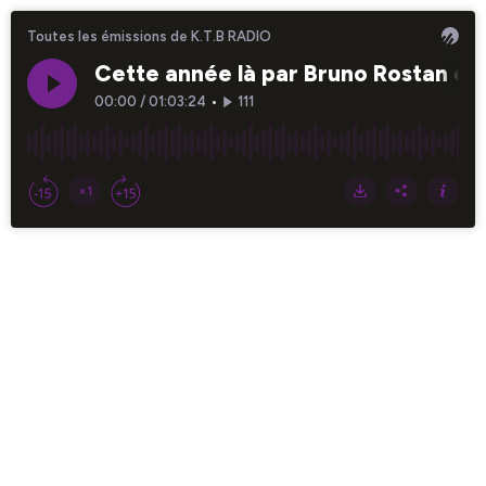
Toutes les émissions de K.T.B RADIO
Cette année là par Bruno Rostan épi
00:00
/
01:03:24
•
111
×1