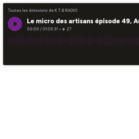
Toutes les émissions de K.T.B RADIO
Le micro des artisans épisode 49, 
00:00
/
01:05:31
•
27
×1