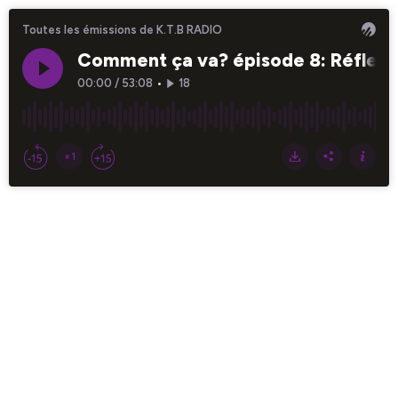
Toutes les émissions de K.T.B RADIO
Comment ça va? épisode 8: Réflexio
00:00
/
53:08
•
18
×1