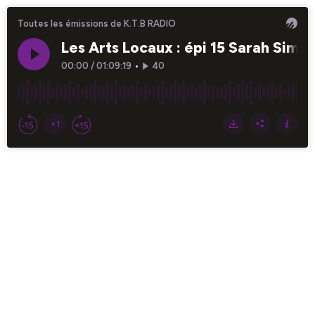
Toutes les émissions de K.T.B RADIO
Les Arts Locaux : épi 15 Sarah Sim
00:00
/
01:09:19
•
40
×1