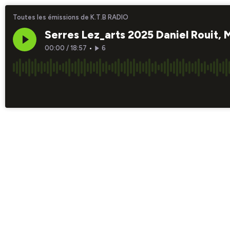
Toutes les émissions de K.T.B RADIO
Serres Lez_arts 2025 Daniel Rouit, 
00:00
/
18:57
•
6
×1