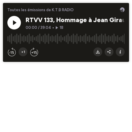
Toutes les émissions de K.T.B RADIO
RTVV 133, Hommage à Jean Giraud, 
00:00
/
39:04
•
18
×1