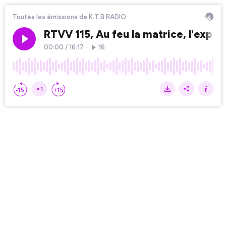
Toutes les émissions de K.T.B RADIO
RTVV 115, Au feu la matrice, l'expo
00:00
/
16:17
•
16
×1