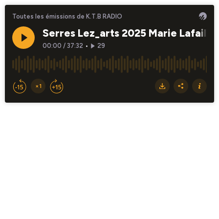
Toutes les émissions de K.T.B RADIO
Serres Lez_arts 2025 Marie Lafaille, 
00:00
/
37:32
•
29
×1