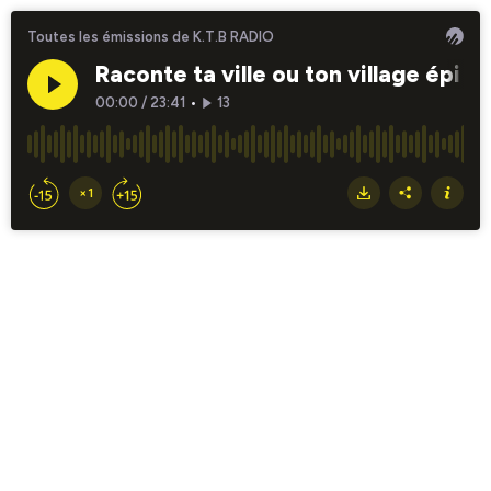
Toutes les émissions de K.T.B RADIO
Raconte ta ville ou ton village épi 2
00:00
/
23:41
•
13
×1