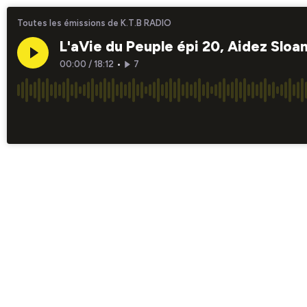
Toutes les émissions de K.T.B RADIO
L'aVie du Peuple épi 20, Aidez Sloa
00:00
/
18:12
•
7
×1