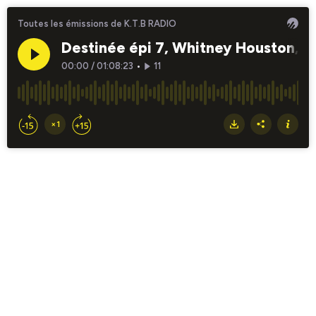
Toutes les émissions de K.T.B RADIO
Destinée épi 7, Whitney Houston, en
00:00
/
01:08:23
•
11
×1