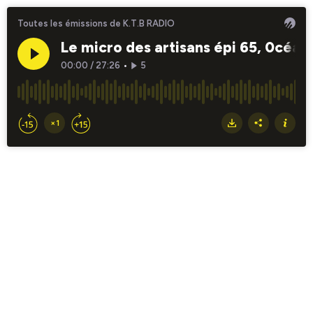
Toutes les émissions de K.T.B RADIO
Le micro des artisans épi 65, 0céan
00:00
/
27:26
•
5
×1