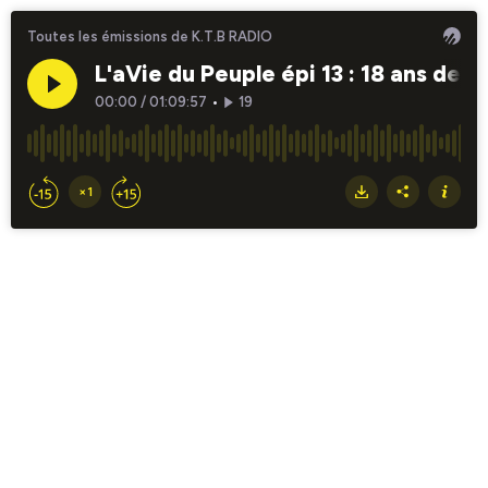
Toutes les émissions de K.T.B RADIO
L'aVie du Peuple épi 13 : 18 ans de 
00:00
/
01:09:57
•
19
×1