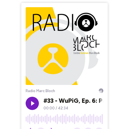
Radio Marc Bloch
#33 - WuPiG, Ep. 6: Passt der
00:00
/
42:34