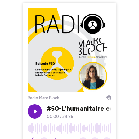
Radio Marc Bloch
#50-L’humanitaire contre la p
00:00
/
34:26