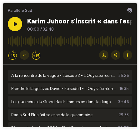
Parallèle Sud
Karim Juhoor s’inscrit « dans l’espri
00:00
/
32:48
×1
A la rencontre de la vague - Episode 2 - L'Odyssée réunionnaise
35:26
Prendre le large avec David - Episode 1 - L'Odyssée réunionnaise
16:35
Les guerrières du Grand Raid- Immersion dans la diagonale des fous 2024-
39:46
Radio Sud Plus fait sa crise de la quarantaine
29:33
Diagonale des fous 2024 - Sissi Cussot nous parle de préparation, dépassement et place des femmes dans le trail
29:57