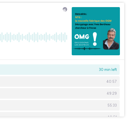
30 min left
40:57
49:29
55:33
40:51