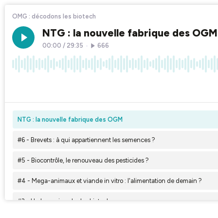
OMG : décodons les biotech
NTG : la nouvelle fabrique des OGM
00:00
/
29:35
•
666
×1
NTG : la nouvelle fabrique des OGM
#6 - Brevets : à qui appartiennent les semences ?
#5 - Biocontrôle, le renouveau des pesticides ?
#4 - Mega-animaux et viande in vitro : l'alimentation de demain ?
#3 - L'arbre qui cache les biotech