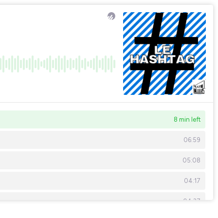
8 min left
06:59
05:08
04:17
04:37