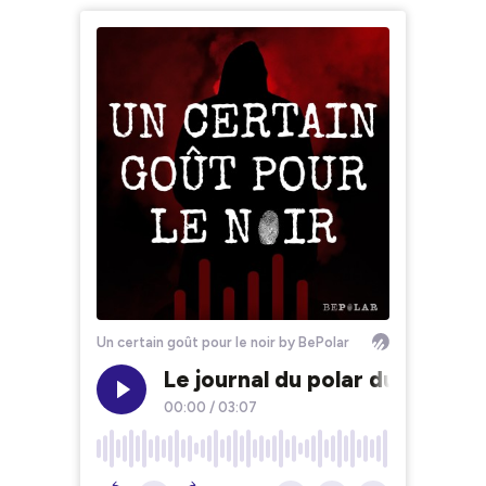
Un certain goût pour le noir by BePolar
Le journal du polar du lundi 9 j
00:00
/
03:07