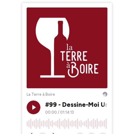
La Terre à Boire
#99 - Dessine-Moi Un Vin D'E
00:00
/
01:14:13