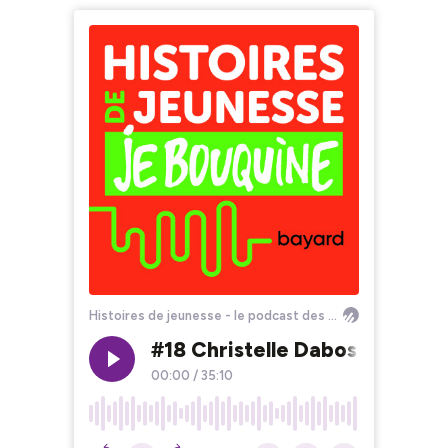
Histoires de jeunesse - le podcast des écrivains pour la jeunesse
#18 Christelle Dabos - Miroirs
00:00
/
35:10