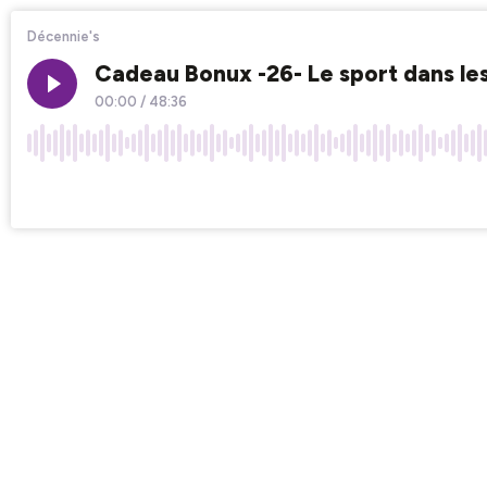
Décennie's
Cadeau Bonux -26- Le sport dans le
00:00
/
48:36
×1