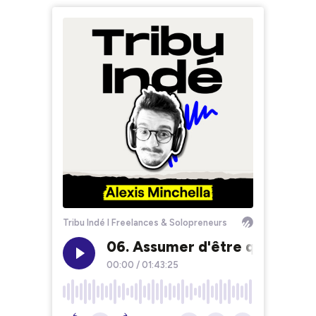
Tribu Indé I Freelances & Solopreneurs
06. Assumer d'être qui on es
00:00
/
01:43:25