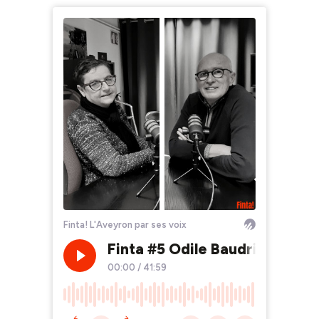
Finta! L'Aveyron par ses voix
Finta #5 Odile Baudrier et Gil
00:00
/
41:59