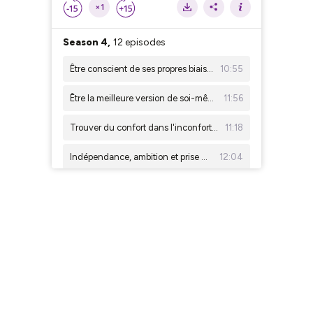
×1
Season 4,
12 episodes
Être conscient de ses propres biais - Vincent Perrin (4/4)
10:55
Être la meilleure version de soi-même - Vincent Perrin (3/4)
11:56
Trouver du confort dans l'inconfort - Vincent Perrin (2/4)
11:18
Indépendance, ambition et prise de risque - Vincent Perrin (1/4)
12:04
On a une urgence à faire plus vite - Julie Rachline (4/4)
12:33
Le jour où ca s'arrête, y'a plus rien - Julie Rachline (3/4)
13:45
Trouver sa voie entre rigueur scientifique et ambition humaine - Julie Rachline (2/4)
14:45
Suivre son instinct, contre vents et marées - Julie Rachline (1/4)
13:01
Quel système de santé pour demain ? - Thomas Gelin, Directeur Exécutif de l'EFPIA
15:30