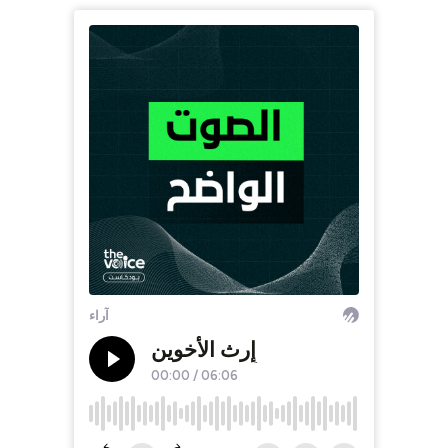
آراء
إٍرث الأخوين
00:00
/
06:06