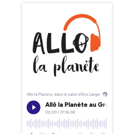
Allo la Planète, dans le salon d'Eric Lange
Allô la Planète au Grand Café
00:00
/
01:16:08