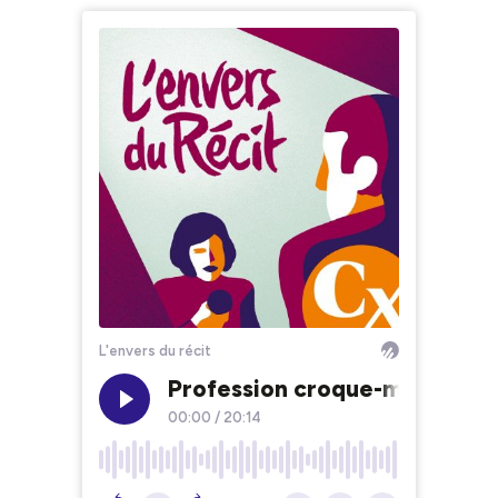
L'envers du récit
Profession croque-mort
00:00
/
20:14