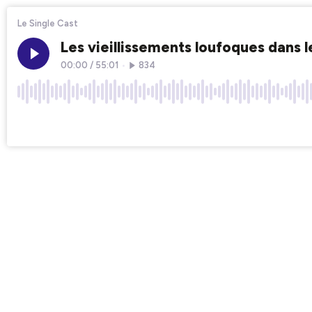
Le Single Cast
Les vieillissements loufoques dans 
00:00
/
55:01
•
834
×1